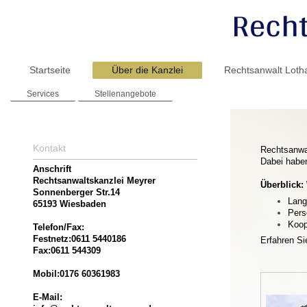
Startseite
Über die Kanzlei
Rechtsanwalt Loth
Services
Stellenangebote
Kontakt
Rechtsanwal
Dabei haben
Anschrift
Rechtsanwaltskanzlei Meyrer
Überblick:
Sonnenberger Str.14
Lang
65193 Wiesbaden
Pers
Koop
Telefon/Fax:
Festnetz:0611 5440186
Erfahren S
Fax:0611 544309
Mobil:0
176 60361983
E-Mail: